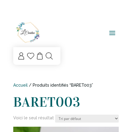
Mo
List
n
e
co
de
mp
sou
te
hai
ts
Accueil
/ Produits identifiés “BARET003”
BARET003
Voici le seul résultat