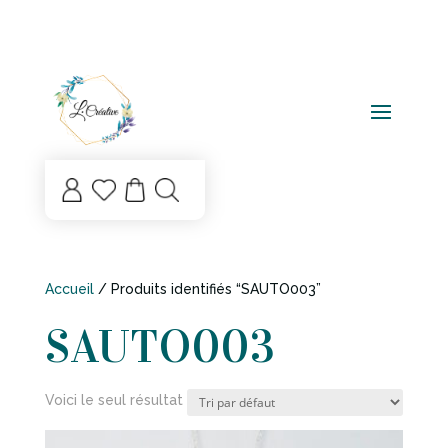
Mo
List
n
e
co
de
mp
sou
te
hai
ts
Accueil
/ Produits identifiés “SAUTO003”
SAUTO003
Voici le seul résultat