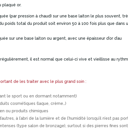
u plaqué or.
iquée (par pression à chaud) sur une base laiton le plus souvent, tr
du poids total du produit soit environ 50 à 100 fois plus que dans 
iquée sur une base laiton ou argent, avec une épaisseur d’or d’au
z régulièrement, il est normal que celui-ci vive et vieillisse au ryth
mportant de les traiter avec le plus grand soin :
ndant le sport ou en dormant notamment)
oduits cosmétiques (laque, crème…)
ien ou produits chimiques
autres, à l’abri de la lumière et de l’humidité lorsqu’il n’est pas por
intenses (type salon de bronzage), surtout si des pierres fines son