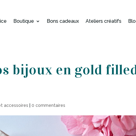
rice
Boutique
Bons cadeaux
Ateliers créatifs
Bl
s bijoux en gold fille
et accessoires
|
0 commentaires