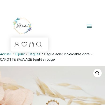
Mo
List
n
e
co
de
mp
sou
Accueil
/
Bijoux
/
Bagues
/ Bague acier inoxydable doré –
te
hai
CAROTTE SAUVAGE teintée rouge
ts