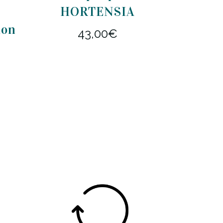
I
HORTENSIA
ion
43,00
€