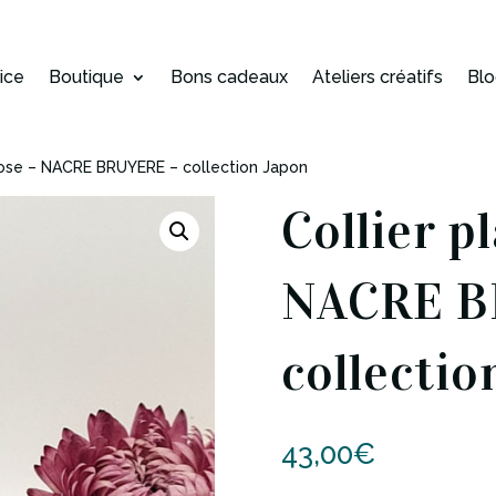
rice
Boutique
Bons cadeaux
Ateliers créatifs
Bl
rose – NACRE BRUYERE – collection Japon
Collier p
NACRE B
collectio
43,00
€