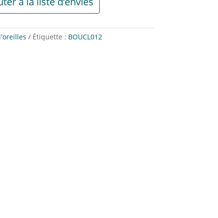
ter à la liste d’envies
'oreilles
Étiquette :
BOUCL012