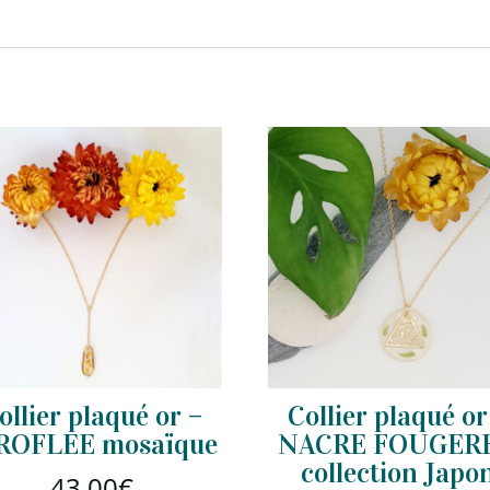
ollier plaqué or –
Collier plaqué or
ROFLEE mosaïque
NACRE FOUGERE
collection Japo
43,00
€