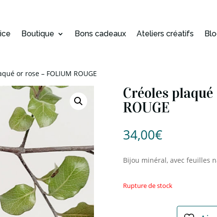
rice
Boutique
Bons cadeaux
Ateliers créatifs
Bl
laqué or rose – FOLIUM ROUGE
Créoles plaqué
ROUGE
34,00
€
Bijou minéral, avec feuilles n
Rupture de stock