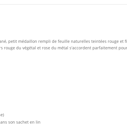
ané, petit médaillon rempli de feuille naturelles teintées rouge et 
rs rouge du végétal et rose du métal s'accordent parfaitement po
he)
dans son sachet en lin